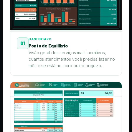
DASHBOARD
01
Ponto de Equilíbrio
Visão geral dos serviços mais lucrativos,
quantos atendimentos você precisa fazer no
mês e se está no lucro ou no prejuízo.