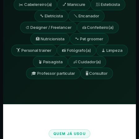
✂️ Cabelereiro(a)
💅 Manicure
🧖 Esteticista
🔧 Eletricista
🪛 Encanador
🎨 Designer / Freelancer
🍰 Confeiteiro(a)
🏥 Nutricionista
🐾 Pet groomer
🏋️ Personal trainer
📸 Fotógrafo(a)
🧹 Limpeza
🪴 Paisagista
👶 Cuidador(a)
🎓 Professor particular
🖥️ Consultor
QUEM JÁ USOU