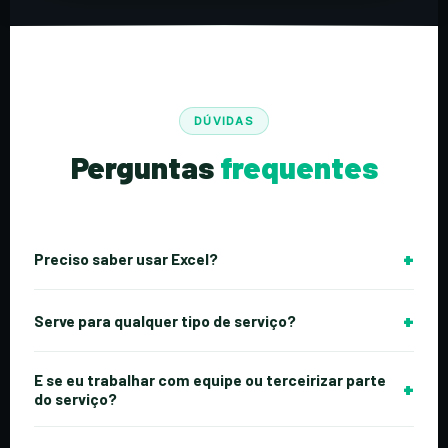
DÚVIDAS
Perguntas
frequentes
+
Preciso saber usar Excel?
Não. Você preenche apenas os campos pedidos: nome
+
Serve para qualquer tipo de serviço?
do serviço, materiais usados, tempo gasto e quanto
quer ganhar. A planilha calcula tudo automaticamente.
Sim. A planilha funciona para qualquer serviço que
E se eu trabalhar com equipe ou terceirizar parte
+
envolva seu tempo de trabalho — beleza, saúde,
do serviço?
manutenção, consultoria, educação, gastronomia e muito
mais.
A planilha tem campos específicos para incluir o custo