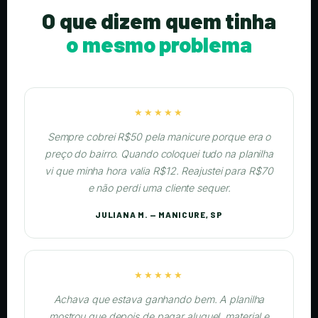
O que dizem quem tinha
o mesmo problema
★★★★★
Sempre cobrei R$50 pela manicure porque era o
preço do bairro. Quando coloquei tudo na planilha
vi que minha hora valia R$12. Reajustei para R$70
e não perdi uma cliente sequer.
JULIANA M. — MANICURE, SP
★★★★★
Achava que estava ganhando bem. A planilha
mostrou que depois de pagar aluguel, material e