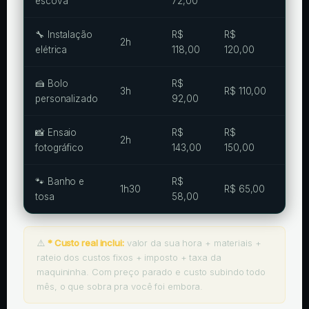
escova
72,00
8,0
🔧 Instalação
R$
R$
– R$
2h
elétrica
118,00
120,00
2,0
🍰 Bolo
R$
R$
3h
R$ 110,00
personalizado
92,00
18,0
📸 Ensaio
R$
R$
– R$
2h
fotográfico
143,00
150,00
6,0
🐾 Banho e
R$
R$
1h30
R$ 65,00
tosa
58,00
7,00
⚠️
* Custo real inclui:
valor da sua hora + materiais +
rateio dos custos fixos + imposto + taxa da
maquininha. Com preço parado e custo subindo todo
mês, o que sobra pra você foi embora.