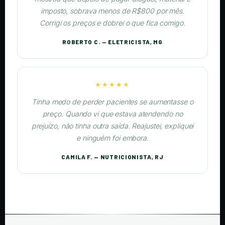
imposto, sobrava menos de R$800 por mês.
Corrigi os preços e dobrei o que fica comigo.
ROBERTO C. — ELETRICISTA, MG
★★★★★
Tinha medo de perder pacientes se aumentasse o
preço. Quando vi que estava atendendo no
prejuízo, não tinha outra saída. Reajustei, expliquei
e ninguém foi embora.
CAMILA F. — NUTRICIONISTA, RJ