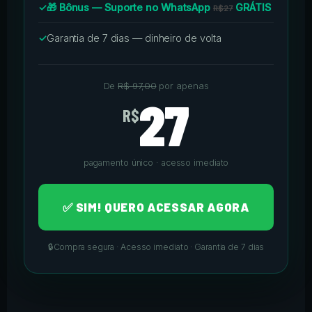
✓
🎁 Bônus — Suporte no WhatsApp
GRÁTIS
R$27
✓
Garantia de 7 dias — dinheiro de volta
De
R$ 97,00
por apenas
27
R$
pagamento único · acesso imediato
✅ SIM! QUERO ACESSAR AGORA
🔒
Compra segura · Acesso imediato · Garantia de 7 dias