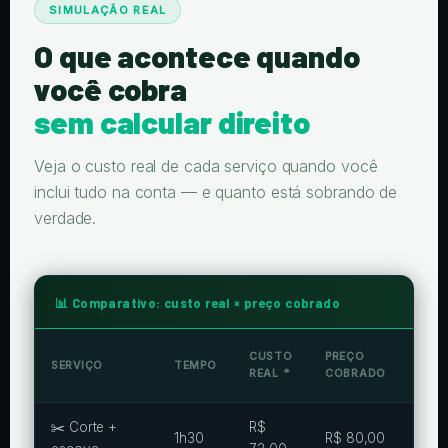
SIMULAÇÃO REAL
O que acontece quando
você cobra
sem calcular direito
Veja o custo real de cada serviço quando você
inclui tudo na conta — e quanto está sobrando de
verdade.
📊 Comparativo: custo real × preço cobrado
SOB
CUSTO
PREÇO
SERVIÇO
TEMPO
PRA
REAL *
COBRADO
VOC
✂️ Corte +
R$
R$
1h30
R$ 80,00