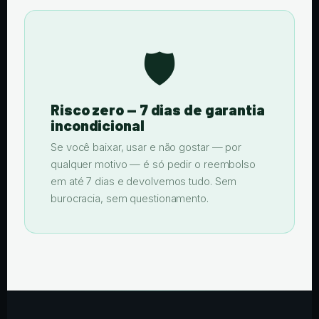
🛡️
Risco zero — 7 dias de garantia
incondicional
Se você baixar, usar e não gostar — por
qualquer motivo — é só pedir o reembolso
em até 7 dias e devolvemos tudo. Sem
burocracia, sem questionamento.